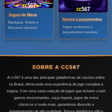
Jogos de Mesa
Novos Lançamentos
Blackjack, Roleta e
Jogos exclusivos e
Baccarat clássicos
lançamentos recentes
SOBRE A
CC567
A cc567 é uma das principais plataformas de cassino online
no Brasil, oferecendo uma experiência de jogo completa e
segura. Com uma vasta seleção de jogos que incluem crash
games emocionantes, caça-níqueis, jogos de mesa
clássicos e muito mais, garantimos diversão e
entretenimento de alta qualidade. Nossa plataforma utiliza