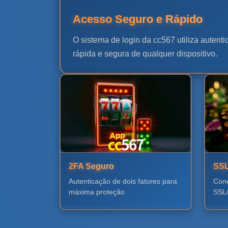
Acesso Seguro e Rápido
O sistema de login da cc567 utiliza autent
rápida e segura de qualquer dispositivo.
2FA Seguro
SSL
Autenticação de dois fatores para
Cone
máxima proteção
SSL