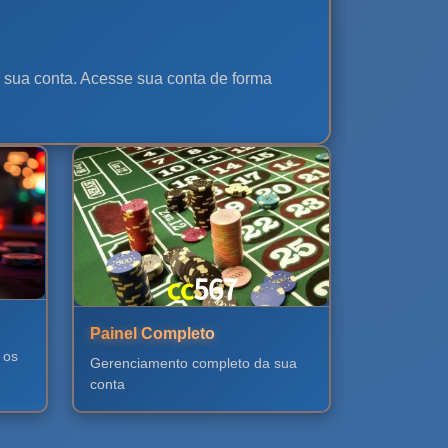
r sua conta. Acesse sua conta de forma
Painel Completo
 os
Gerenciamento completo da sua
conta