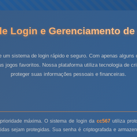
de Login e Gerenciamento de
 um sistema de login rápido e seguro. Com apenas alguns 
s jogos favoritos. Nossa plataforma utiliza tecnologia de cr
proteger suas informações pessoais e financeiras.
prioridade máxima. O sistema de login da
cc567
utiliza pro
tidas sejam protegidas. Sua senha é criptografada e armaze