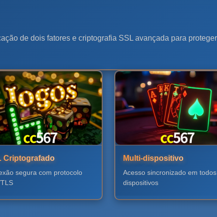
icação de dois fatores e criptografia SSL avançada para protege
 Criptografado
Multi-dispositivo
xão segura com protocolo
Acesso sincronizado em todos
/TLS
dispositivos