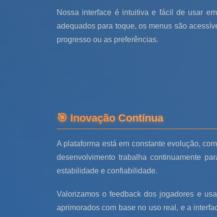
Nossa interface é intuitiva e fácil de usar
adequados para toque, os menus são acessíveis
progresso ou as preferências.
🎯 Inovação Contínua
A plataforma está em constante evolução, co
desenvolvimento trabalha continuamente par
estabilidade e confiabilidade.
Valorizamos o feedback dos jogadores e usa
aprimorados com base no uso real, e a interf