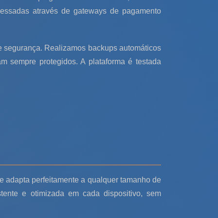
ocessadas através de gateways de pagamento
 de segurança. Realizamos backups automáticos
am sempre protegidos. A plataforma é testada
 se adapta perfeitamente a qualquer tamanho de
stente e otimizada em cada dispositivo, sem