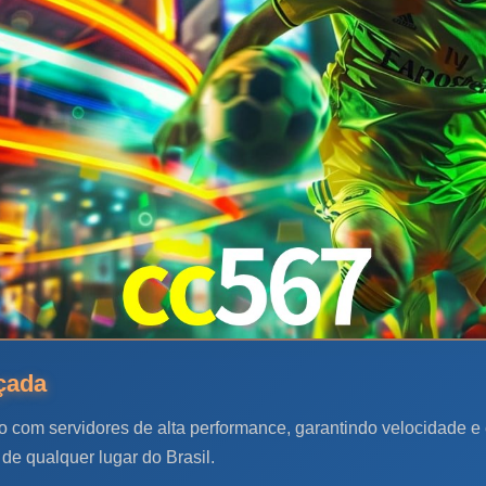
çada
ão com servidores de alta performance, garantindo velocidade e
 de qualquer lugar do Brasil.