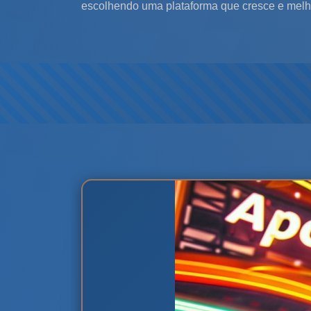
escolhendo uma plataforma que cresce e melh