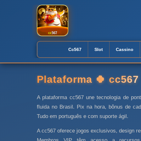
Cc567
Slot
Cassino
Plataforma 🍀
cc567
A plataforma cc567 une tecnologia de pont
fluida no Brasil. Pix na hora, bônus de c
Tudo em português e com suporte ágil.
A cc567 oferece jogos exclusivos, design re
Membros VIP têm acesso a recursos