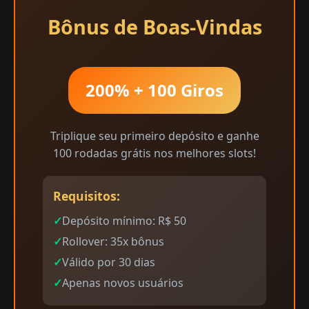
Bônus de Boas-Vindas
200% + 100 Giros
Triplique seu primeiro depósito e ganhe
100 rodadas grátis nos melhores slots!
Requisitos:
Depósito mínimo: R$ 50
Rollover: 35x bônus
Válido por 30 dias
Apenas novos usuários