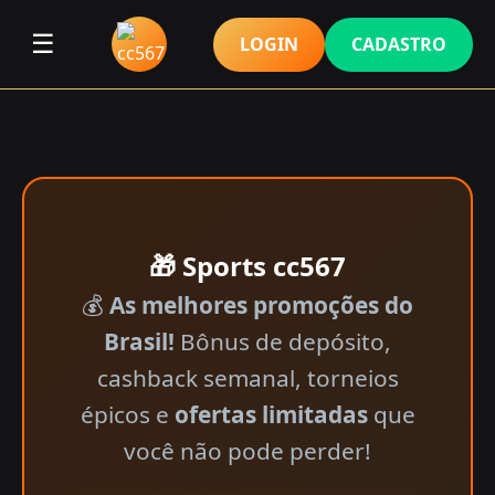
☰
LOGIN
CADASTRO
🎁 Sports cc567
💰
As melhores promoções do
Brasil!
Bônus de depósito,
cashback semanal, torneios
épicos e
ofertas limitadas
que
você não pode perder!