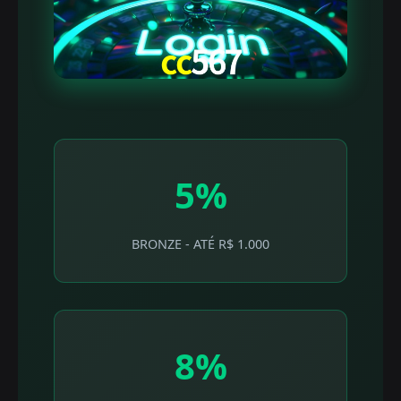
5%
BRONZE - ATÉ R$ 1.000
8%