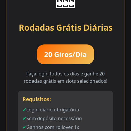
Rodadas Grátis Diárias
20 Giros/Dia
Faça login todos os dias e ganhe 20
rodadas grátis em slots selecionados!
Requisitos:
Login diário obrigatório
Sem depósito necessário
Ganhos com rollover 1x