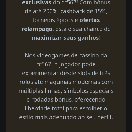
exclusivas
do cc567! Com bônus
de até 200%, cashback de 15%,
torneios épicos e
ofertas
relâmpago
, esta é sua chance de
maximizar seus ganhos
!
Nos videogames de cassino da
cc567, o jogador pode
experimentar desde slots de três
rolos até máquinas modernas com
múltiplas linhas, símbolos especiais
e rodadas bônus, oferecendo
liberdade total para escolher o
estilo mais adequado ao seu perfil.