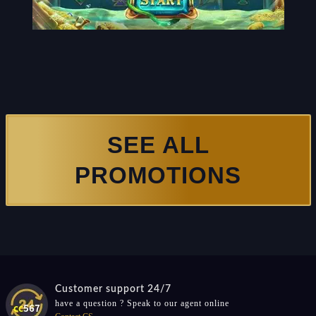
SEE ALL
PROMOTIONS
Customer support 24/7
have a question ? Speak to our agent online