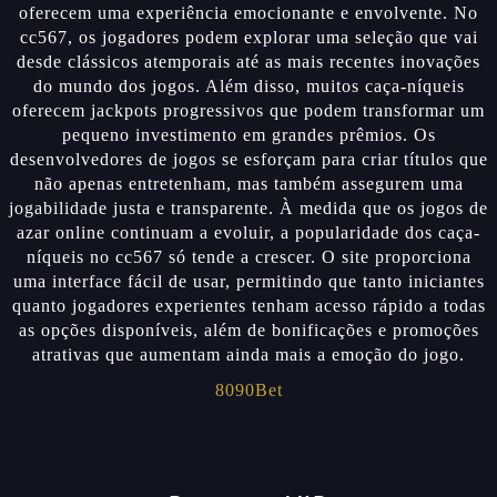
oferecem uma experiência emocionante e envolvente. No
cc567, os jogadores podem explorar uma seleção que vai
desde clássicos atemporais até as mais recentes inovações
do mundo dos jogos. Além disso, muitos caça-níqueis
oferecem jackpots progressivos que podem transformar um
pequeno investimento em grandes prêmios. Os
desenvolvedores de jogos se esforçam para criar títulos que
não apenas entretenham, mas também assegurem uma
jogabilidade justa e transparente. À medida que os jogos de
azar online continuam a evoluir, a popularidade dos caça-
níqueis no cc567 só tende a crescer. O site proporciona
uma interface fácil de usar, permitindo que tanto iniciantes
quanto jogadores experientes tenham acesso rápido a todas
as opções disponíveis, além de bonificações e promoções
atrativas que aumentam ainda mais a emoção do jogo.
8090Bet