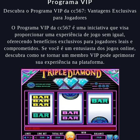
Programa VIP
Descubra o Programa VIP da cc567: Vantagens Exclusivas
para Jogadores
O Programa VIP da cc567 é uma iniciativa que visa
proporcionar uma experiência de jogo sem igual,
oferecendo benefícios exclusivos para jogadores leais e
comprometidos. Se você é um entusiasta dos jogos online,
descubra como se tornar um membro VIP pode aprimorar
sua experiência na plataforma.