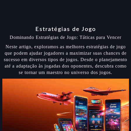
Estratégias de Jogo
Dominando Estratégias de Jogo: Táticas para Vencer
Neste artigo, exploramos as melhores estratégias de jogo
que podem ajudar jogadores a maximizar suas chances de
sucesso em diversos tipos de jogos. Desde o planejamento
até a adaptação às jogadas dos oponentes, descubra como
se tornar um maestro no universo dos jogos.