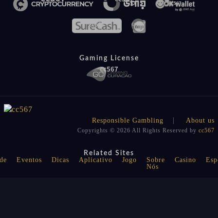
Gaming License
Responsible Gambling
About us
Copyrights © 2026 All Rights Reserved by
cc567
Related Sites
de
Eventos
Dicas
Aplicativo
Jogo
Sobre
Casino
Esp
Nós