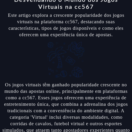
Desvendando o Mundo dos Jogos
Virtuais na cc567
Este artigo explora a crescente popularidade dos jogos
virtuais na plataforma cc567, destacando suas
características, tipos de jogos disponíveis e como eles
oferecem uma experiência única de apostas.
Os jogos virtuais têm ganhado popularidade crescente no
mundo das apostas online, principalmente em plataformas
como a cc567. Esses jogos oferecem uma experiência de
entretenimento única, que combina a adrenalina dos jogos
tradicionais com a conveniência do ambiente digital. A
categoria 'Virtual' inclui diversas modalidades, como
corridas de cavalos, futebol virtual e outros esportes
simulados, que atraem tanto apostadores experientes quanto