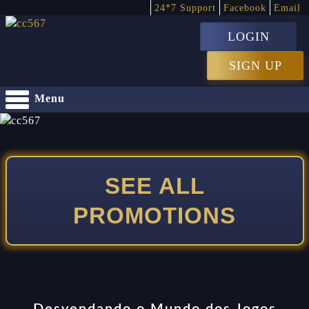
24*7 Support
Facebook
Email
LOGIN
SIGN UP
Menu
SEE ALL
PROMOTIONS