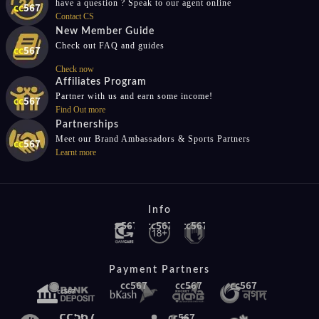
have a question ? Speak to our agent online
Contact CS
New Member Guide
Check out FAQ and guides
Check now
Affiliates Program
Partner with us and earn some income!
Find Out more
Partnerships
Meet our Brand Ambassadors & Sports Partners
Learnt more
Info
Payment Partners