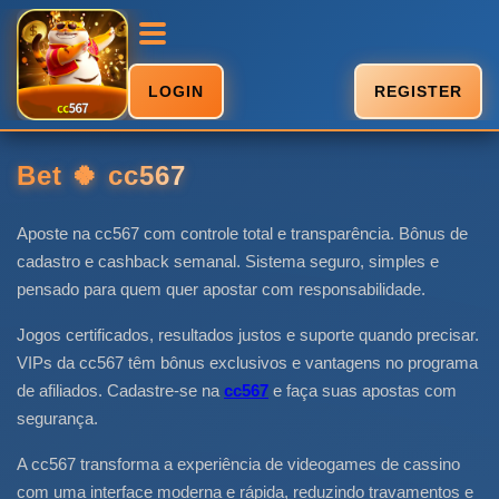
LOGIN
REGISTER
Bet 🍀
cc567
Aposte na cc567 com controle total e transparência. Bônus de
cadastro e cashback semanal. Sistema seguro, simples e
pensado para quem quer apostar com responsabilidade.
Jogos certificados, resultados justos e suporte quando precisar.
VIPs da cc567 têm bônus exclusivos e vantagens no programa
de afiliados. Cadastre-se na
cc567
e faça suas apostas com
segurança.
A cc567 transforma a experiência de videogames de cassino
com uma interface moderna e rápida, reduzindo travamentos e