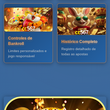
Controles de
Histórico Completo
Bankroll
Registro detalhado de
Limites personalizados e
todas as apostas
jogo responsável