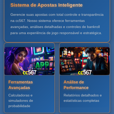
Sistema de Apostas Inteligente
Gerencie suas apostas com total controle e transparência
na cc567. Nosso sistema oferece ferramentas
avançadas, análises detalhadas e controles de bankroll
para uma experiência de jogo responsável e estratégica.
Ferramentas
Análise de
Avançadas
Performance
Calculadoras e
Relatórios detalhados e
simuladores de
estatísticas completas
probabilidade