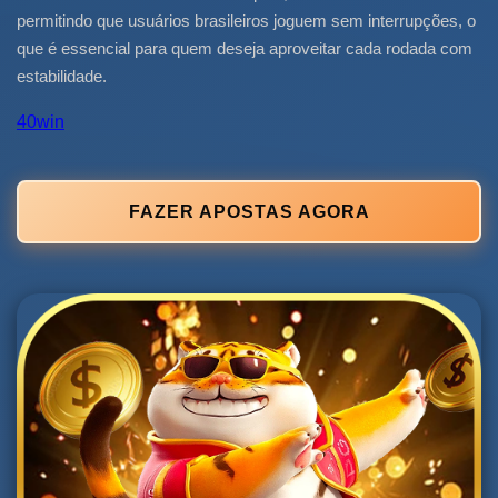
permitindo que usuários brasileiros joguem sem interrupções, o
que é essencial para quem deseja aproveitar cada rodada com
estabilidade.
40win
FAZER APOSTAS AGORA