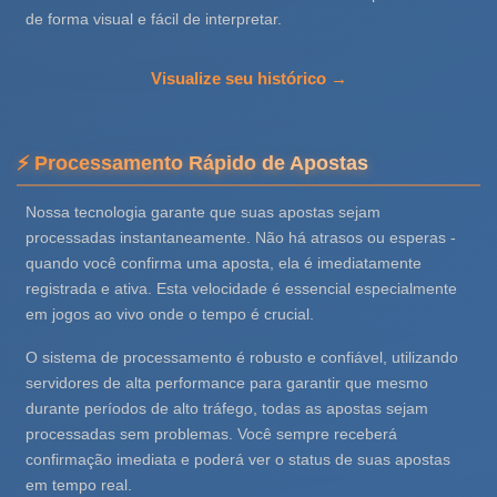
de forma visual e fácil de interpretar.
Visualize seu histórico →
⚡ Processamento Rápido de Apostas
Nossa tecnologia garante que suas apostas sejam
processadas instantaneamente. Não há atrasos ou esperas -
quando você confirma uma aposta, ela é imediatamente
registrada e ativa. Esta velocidade é essencial especialmente
em jogos ao vivo onde o tempo é crucial.
O sistema de processamento é robusto e confiável, utilizando
servidores de alta performance para garantir que mesmo
durante períodos de alto tráfego, todas as apostas sejam
processadas sem problemas. Você sempre receberá
confirmação imediata e poderá ver o status de suas apostas
em tempo real.