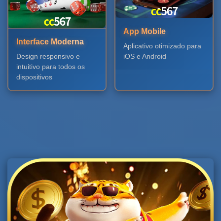
App Mobile
Interface Moderna
Aplicativo otimizado para
iOS e Android
Design responsivo e
intuitivo para todos os
dispositivos