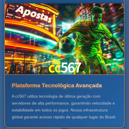
Plataforma Tecnológica Avançada
A cc567 utiliza tecnologia de última geração com
servidores de alta performance, garantindo velocidade e
estabilidade em todos os jogos. Nossa infraestrutura
global garante acesso rápido de qualquer lugar do Brasil.