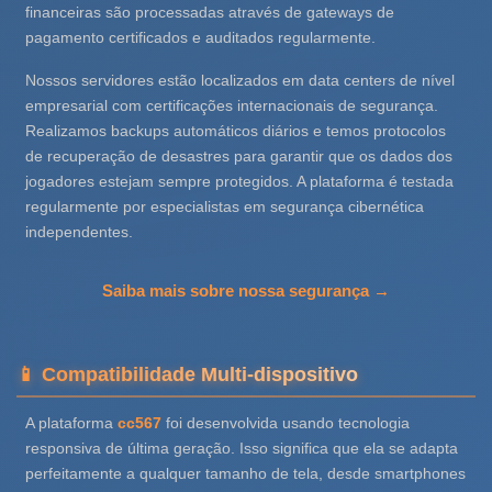
financeiras são processadas através de gateways de
pagamento certificados e auditados regularmente.
Nossos servidores estão localizados em data centers de nível
empresarial com certificações internacionais de segurança.
Realizamos backups automáticos diários e temos protocolos
de recuperação de desastres para garantir que os dados dos
jogadores estejam sempre protegidos. A plataforma é testada
regularmente por especialistas em segurança cibernética
independentes.
Saiba mais sobre nossa segurança →
📱 Compatibilidade Multi-dispositivo
A plataforma
cc567
foi desenvolvida usando tecnologia
responsiva de última geração. Isso significa que ela se adapta
perfeitamente a qualquer tamanho de tela, desde smartphones