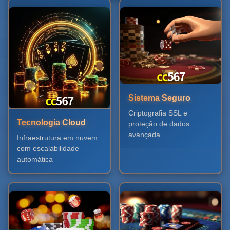
Sistema Seguro
Criptografia SSL e
Tecnologia Cloud
proteção de dados
avançada
Infraestrutura em nuvem
com escalabilidade
automática