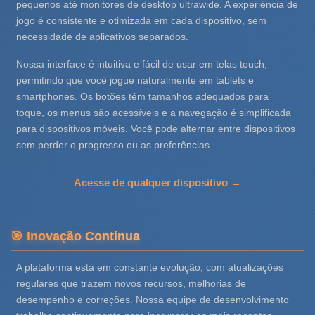
pequenos até monitores de desktop ultrawide. A experiência de
jogo é consistente e otimizada em cada dispositivo, sem
necessidade de aplicativos separados.
Nossa interface é intuitiva e fácil de usar em telas touch,
permitindo que você jogue naturalmente em tablets e
smartphones. Os botões têm tamanhos adequados para
toque, os menus são acessíveis e a navegação é simplificada
para dispositivos móveis. Você pode alternar entre dispositivos
sem perder o progresso ou as preferências.
Acesse de qualquer dispositivo →
🎯 Inovação Contínua
A plataforma está em constante evolução, com atualizações
regulares que trazem novos recursos, melhorias de
desempenho e correções. Nossa equipe de desenvolvimento