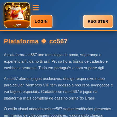
LOGIN
REGISTER
Plataforma 🍀
cc567
A plataforma cc567 une tecnologia de ponta, segurança e
experiência fluida no Brasil. Pix na hora, bônus de cadastro e
cashback semanal. Tudo em português e com suporte ágil.
A cc567 oferece jogos exclusivos, design responsivo e app
para celular. Membros VIP têm acesso a recursos avançados e
vantagens especiais. Cadastre-se na cc567 e jogue na
plataforma mais completa de cassino online do Brasil.
O estilo visual adotado pela cc567 segue tendências presentes
em menus de videogames populares, valorizando clareza,