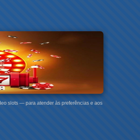
eo slots — para atender às preferências e aos