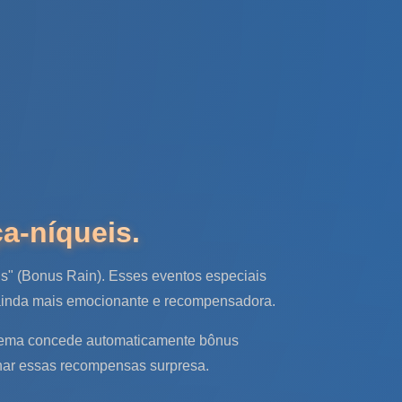
a-níqueis.
s" (Bonus Rain). Esses eventos especiais
o ainda mais emocionante e recompensadora.
istema concede automaticamente bônus
nhar essas recompensas surpresa.