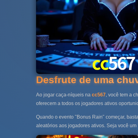
Desfrute de uma chuv
Ao jogar caça-níqueis na
cc567
, você tem a c
oferecem a todos os jogadores ativos oportun
Quando o evento "Bonus Rain" começar, basta 
aleatórios aos jogadores ativos. Seja você um