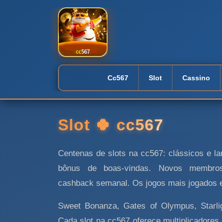
Cc567
Slot
Cassino
Slot 🍀
cc567
Centenas de slots na cc567: clássicos e l
bônus de boas-vindas. Novos membro
cashback semanal. Os jogos mais jogados 
Sweet Bonanza, Gates of Olympus, Starli
Cada slot na cc567 oferece multiplicadores