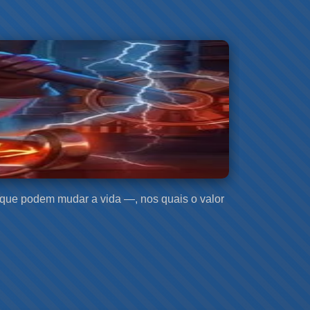
que podem mudar a vida —, nos quais o valor