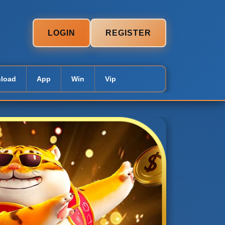
LOGIN
REGISTER
load
App
Win
Vip