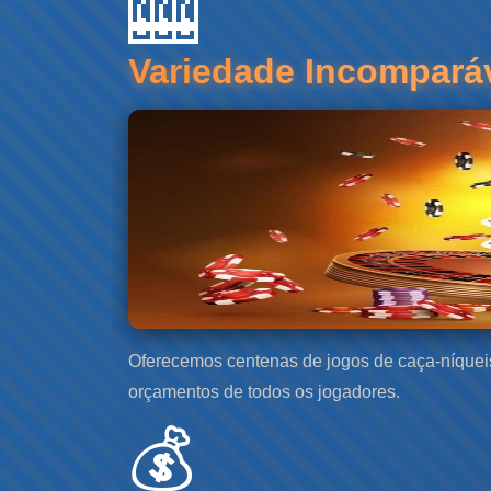
🎰
Variedade Incompará
Oferecemos centenas de jogos de caça-níqueis
orçamentos de todos os jogadores.
💰