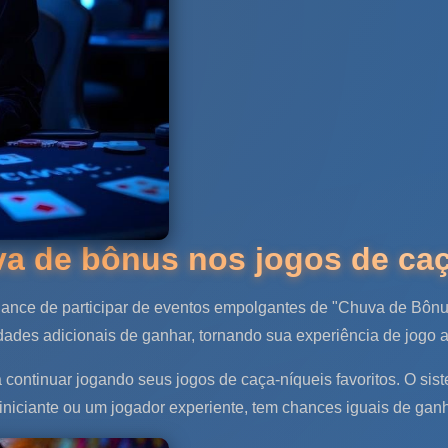
a de bônus nos jogos de caç
hance de participar de eventos empolgantes de "Chuva de Bônu
idades adicionais de ganhar, tornando sua experiência de jog
continuar jogando seus jogos de caça-níqueis favoritos. O s
 iniciante ou um jogador experiente, tem chances iguais de ga