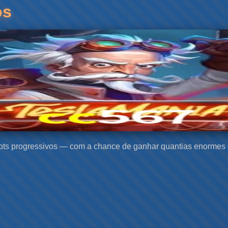
os
ots progressivos — com a chance de ganhar quantias enormes 