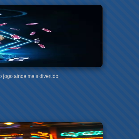
o jogo ainda mais divertido.