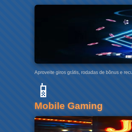
Aproveite giros grátis, rodadas de bônus e rec
📱
Mobile Gaming