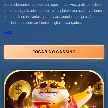
esses elementos ao oferecer jogos interativos, gráficos polidos
e menus organizados que tornam a plataforma acessível tanto
para usuários iniciantes quanto para aqueles que já estão
familiarizados com ambientes digitais avançados.
5526
JOGAR NO CASSINO