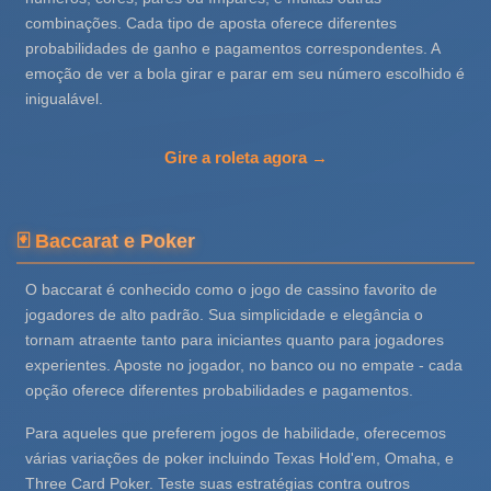
combinações. Cada tipo de aposta oferece diferentes
probabilidades de ganho e pagamentos correspondentes. A
emoção de ver a bola girar e parar em seu número escolhido é
inigualável.
Gire a roleta agora →
🃏 Baccarat e Poker
O baccarat é conhecido como o jogo de cassino favorito de
jogadores de alto padrão. Sua simplicidade e elegância o
tornam atraente tanto para iniciantes quanto para jogadores
experientes. Aposte no jogador, no banco ou no empate - cada
opção oferece diferentes probabilidades e pagamentos.
Para aqueles que preferem jogos de habilidade, oferecemos
várias variações de poker incluindo Texas Hold'em, Omaha, e
Three Card Poker. Teste suas estratégias contra outros