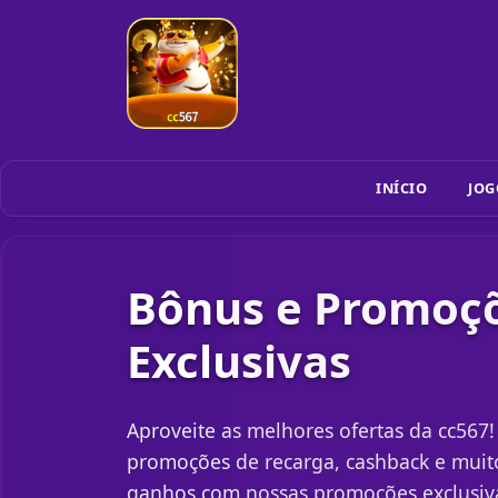
INÍCIO
JOG
Bônus e Promoç
Exclusivas
Aproveite as melhores ofertas da cc567
promoções de recarga, cashback e muit
ganhos com nossas promoções exclusiv