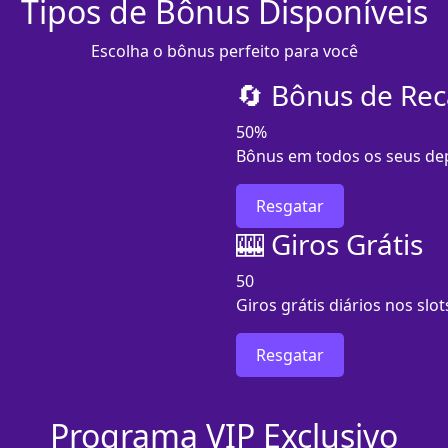
Tipos de Bônus Disponíveis
Escolha o bônus perfeito para você
🔄 Bônus de Re
50%
Bônus em todos os seus de
Resgatar
🎰 Giros Grátis
50
Giros grátis diários nos slot
Resgatar
Programa VIP Exclusivo