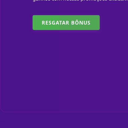
RESGATAR BÔNUS