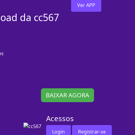
Ver APP
load da cc567
os
BAIXAR AGORA
Acessos
Login
Registrar-se