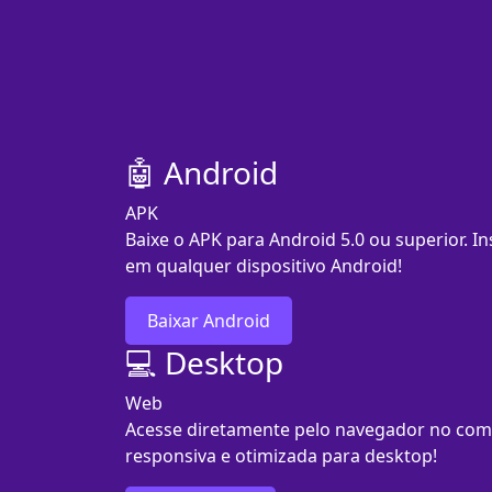
🤖 Android
APK
Baixe o APK para Android 5.0 ou superior. In
em qualquer dispositivo Android!
Baixar Android
💻 Desktop
Web
Acesse diretamente pelo navegador no comp
responsiva e otimizada para desktop!