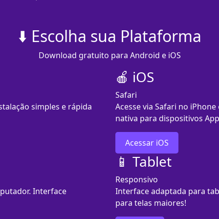
⬇️ Escolha sua Plataforma
Download gratuito para Android e iOS
🍎 iOS
Safari
stalação simples e rápida
Acesse via Safari no iPhone 
nativa para dispositivos App
Acessar iOS
📱 Tablet
Responsivo
utador. Interface
Interface adaptada para tab
para telas maiores!