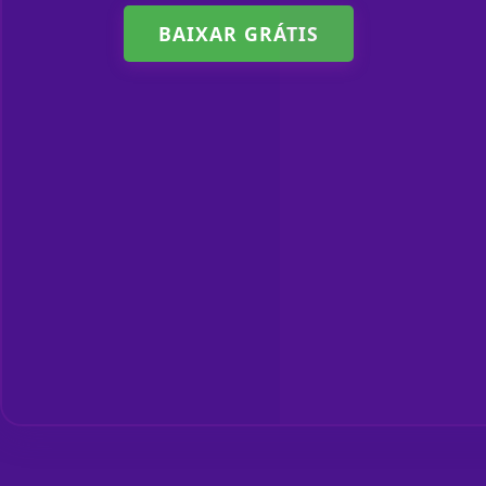
BAIXAR GRÁTIS