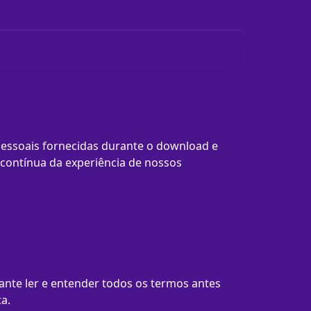
pessoais fornecidas durante o download e
 contínua da experiência de nossos
ante ler e entender todos os termos antes
a.