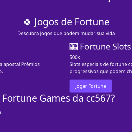
🍀 Jogos de Fortune
Descubra jogos que podem mudar sua vida
🎰 Fortune Slots
500x
ua aposta! Prêmios
Slots especiais de fortune 
o.
progressivos que podem ch
Jogar Fortune
s Fortune Games da cc567?
s