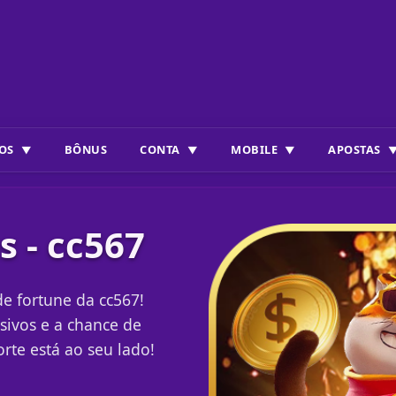
OS
BÔNUS
CONTA
MOBILE
APOSTAS
 - cc567
de fortune da cc567!
sivos e a chance de
rte está ao seu lado!