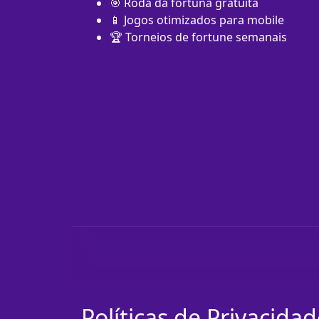
🎯 Roda da fortuna gratuita
📱 Jogos otimizados para mobile
🏆 Torneios de fortune semanais
Políticas de Privacida