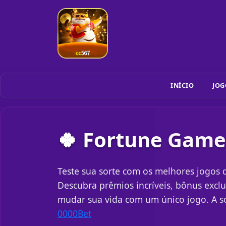
INÍCIO
JOG
🍀 Fortune Games
Teste sua sorte com os melhores jogos 
Descubra prêmios incríveis, bônus exclu
mudar sua vida com um único jogo. A so
0000Bet